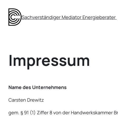
Zum
Inhalt
Sachverständiger
Mediator
Energieberater
springen
Impressum
Name des Unter­neh­mens
Carsten Drewitz
gem. § 91 (1) Ziffer 8 von der Handwerks­kammer Br