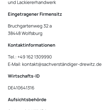
und Lackie­rer­hand­werk
Einge­tra­gener Firmen­sitz
Bruch­gar­tenweg 32 a
38448 Wolfsburg
Kontakt­in­for­ma­tionen
Tel.: +49 162 1309990
E‑Mail: kontakt@sachverständiger-drewitz.de
Wirtschafts-ID
DE410641316
Aufsichts­be­hörde