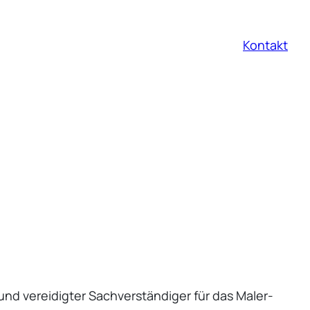
Kontakt
nd verei­digter Sachver­stän­diger für das Maler-