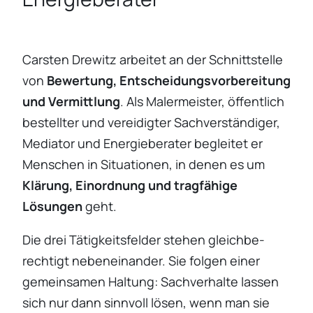
Carsten Drewitz arbeitet an der Schnitt­stelle
von
Bewertung, Entschei­dungs­vor­be­rei­tung
und Vermitt­lung
. Als Maler­meister, öffent­lich
bestellter und verei­digter Sachver­stän­diger,
Mediator und Energie­be­rater begleitet er
Menschen in Situa­tionen, in denen es um
Klärung, Einord­nung und tragfä­hige
Lösungen
geht.
Die drei Tätig­keits­felder stehen gleich­be­
rech­tigt neben­ein­ander. Sie folgen einer
gemein­samen Haltung: Sachver­halte lassen
sich nur dann sinnvoll lösen, wenn man sie