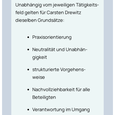
Unabhängig vom jewei­ligen Tätig­keits­
feld gelten für Carsten Drewitz
dieselben Grund­sätze:
Praxis­ori­en­tie­rung
Neutra­lität und Unabhän­
gig­keit
struk­tu­rierte Vorge­hens­
weise
Nachvoll­zieh­bar­keit für alle
Betei­ligten
Verant­wor­tung im Umgang