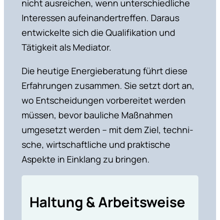
nicht ausrei­chen, wenn unter­schied­liche
Inter­essen aufein­an­der­treffen. Daraus
entwi­ckelte sich die Quali­fi­ka­tion und
Tätigkeit als Mediator.
Die heutige Energie­be­ra­tung führt diese
Erfah­rungen zusammen. Sie setzt dort an,
wo Entschei­dungen vorbe­reitet werden
müssen, bevor bauliche Maßnahmen
umgesetzt werden – mit dem Ziel, techni­
sche, wirtschaft­liche und prakti­sche
Aspekte in Einklang zu bringen.
Haltung & Arbeits­weise