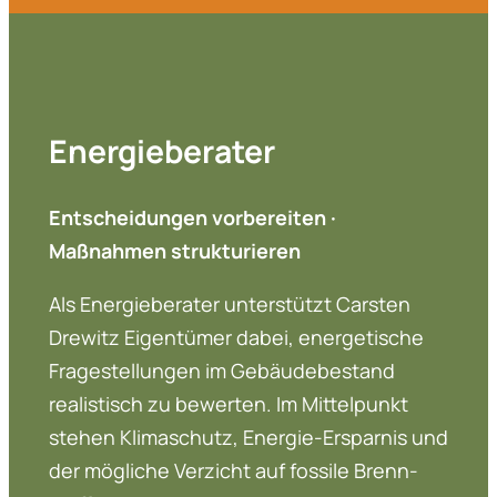
Energie­be­rater
Entschei­dungen vorbe­reiten ·
Maßnahmen struk­tu­rieren
Als Energie­be­rater unter­stützt Carsten
Drewitz Eigen­tümer dabei, energe­ti­sche
Frage­stel­lungen im Gebäu­de­be­stand
realis­tisch zu bewerten. Im Mittel­punkt
stehen Klima­schutz, Energie-Ersparnis und
der mögliche Verzicht auf fossile Brenn­