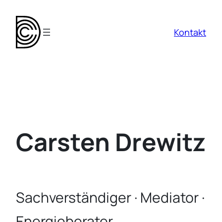
Zum
Inhalt
Kontakt
springen
Carsten Drewitz
Sachver­stän­diger · Mediator ·
Energie­be­rater